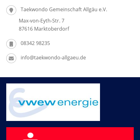
Taekwondo Gemeinschaft Allgäu e.V.
Max-von-Eyth-Str. 7
87616 Marktoberdorf
08342 98235
info@taekwondo-allgaeu.de