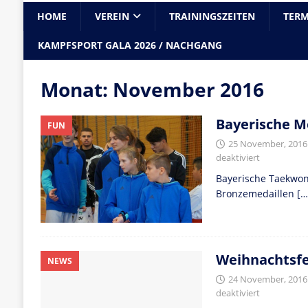
HOME
VEREIN
TRAININGSZEITEN
TERM
KAMPFSPORT GALA 2026 / NACHGANG
Monat:
November 2016
Bayerische M
FUN
25 November, 2016
deaktiviert
Bayerische Taekwon
Bronzemedaillen
[…
Weihnachtsfe
NEWS
24 November, 2016
deaktiviert