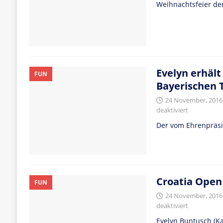
Weihnachtsfeier de
Evelyn erhäl
FUN
Bayerischen
24 November, 2016
deaktiviert
Der vom Ehrenpräsi
Croatia Open
FUN
24 November, 2016
deaktiviert
Evelyn Buntusch (Ka