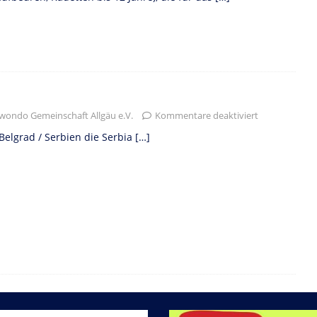
wondo Gemeinschaft Allgäu e.V.
Kommentare deaktiviert
Belgrad / Serbien die Serbia
[…]