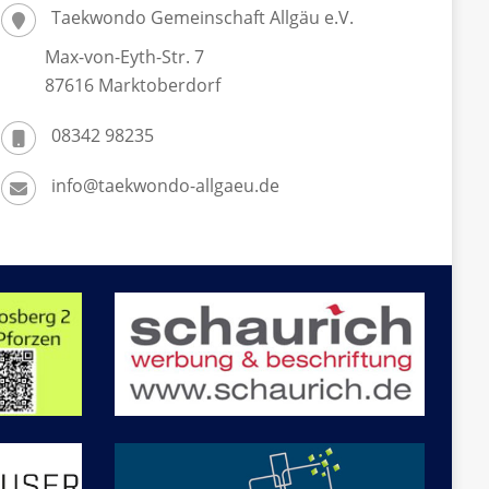
Taekwondo Gemeinschaft Allgäu e.V.
Max-von-Eyth-Str. 7
87616 Marktoberdorf
08342 98235
info@taekwondo-allgaeu.de