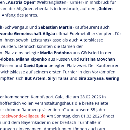
en „
Austria Open
“ (Weltranglisten-Turnier) in Innsbruck für
am der Allgäuer, ebenfalls in Innsbruck, auf den „
Golden
 Anfang des Jahres.
kh
(Schwangau) und
Sebastian Martin
(Kaufbeuren) auch
wondo Gemeinschaft Allgäu
elfmal Edelmetall erkämpfen. Für
on ihnen sowohl Leistungsklasse als auch Altersklasse
n würden. Dennoch konnten die Damen der
. Platz eins belegte
Mariia Podobna
aus Görisried in der
odobna, Milana Kipenko
aus Füssen und
Kristina Movchan
Füssen und
David Spinu
belegten Platz zwei. Der Kaufbeurer
ewichtsklasse auf seinem ersten Turnier in den Vorkämpfen
ämpften sich
But Artem, Siryi Taras
und
Sira Zoryana, Gering
 der kommenden Kampfsport Gala, die am 28.02.2026 in
hoffentlich vollen Veranstaltungshaus die breite Palette
in schönem Rahmen präsentieren“ und unsere 35 Jahre
taekwondo-allgaeu.de
Am Sonntag, den 01.03.2026 findet
und dem Bayernkader in der Dreifach-Turnhalle in
nmeldungen eingegangen. Anmeldungen können auch am