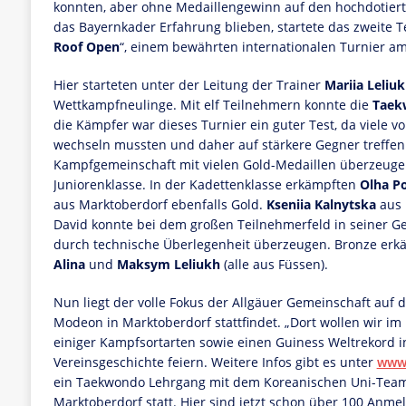
konnten, aber ohne Medaillengewinn auf den hochdotiert
das Bayernkader Erfahrung blieben, startete das zweite Te
Roof Open
“, einem bewährten internationalen Turnier am
Hier starteten unter der Leitung der Trainer
Mariia Leliu
Wettkampfneulinge. Mit elf Teilnehmern konnte die
Taek
die Kämpfer war dieses Turnier ein guter Test, da viele v
wechseln mussten und daher auf stärkere Gegner treffe
Kampfgemeinschaft mit vielen Gold-Medaillen überzeugen
Juniorenklasse. In der Kadettenklasse erkämpften
Olha P
aus Marktoberdorf ebenfalls Gold.
Kseniia Kalnytska
aus 
David konnte bei dem großen Teilnehmerfeld in seiner G
durch technische Überlegenheit überzeugen. Bronze erk
Alina
und
Maksym Leliukh
(alle aus Füssen).
Nun liegt der volle Fokus der Allgäuer Gemeinschaft auf
Modeon in Marktoberdorf stattfindet. „Dort wollen wir im 
einiger Kampfsortarten sowie einen Guiness Weltrekord 
Vereinsgeschichte feiern. Weitere Infos gibt es unter
www.
ein Taekwondo Lehrgang mit dem Koreanischen Uni-Team 
Marktoberdorf statt. Hier sind jetzt schon über 100 A