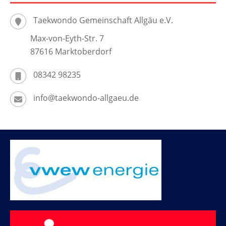
Taekwondo Gemeinschaft Allgäu e.V.
Max-von-Eyth-Str. 7
87616 Marktoberdorf
08342 98235
info@taekwondo-allgaeu.de