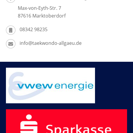
Max-von-Eyth-Str. 7
87616 Marktoberdorf
08342 98235
info@taekwondo-allgaeu.de