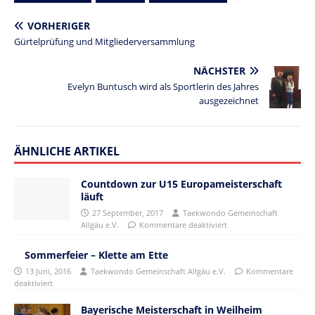
VORHERIGER
Gürtelprüfung und Mitgliederversammlung
NÄCHSTER
Evelyn Buntusch wird als Sportlerin des Jahres
ausgezeichnet
ÄHNLICHE ARTIKEL
Countdown zur U15 Europameisterschaft
läuft
27 September, 2017
Taekwondo Gemeinschaft
Allgäu e.V.
Kommentare deaktiviert
Sommerfeier – Klette am Ette
13 Juni, 2016
Taekwondo Gemeinschaft Allgäu e.V.
Kommentare
deaktiviert
Bayerische Meisterschaft in Weilheim