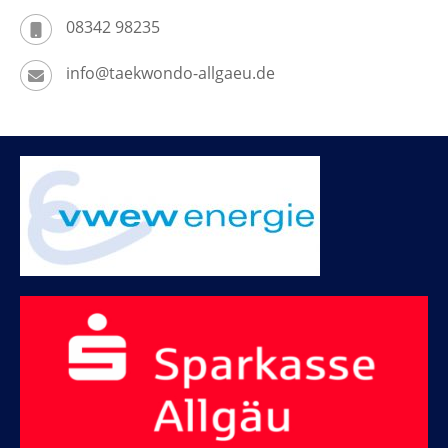
08342 98235
info@taekwondo-allgaeu.de