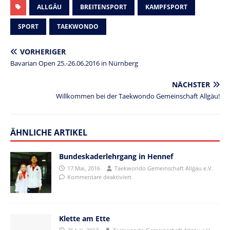
ALLGÄU
BREITENSPORT
KAMPFSPORT
SPORT
TAEKWONDO
VORHERIGER
Bavarian Open 25.-26.06.2016 in Nürnberg
NÄCHSTER
Willkommen bei der Taekwondo Gemeinschaft Allgäu!
ÄHNLICHE ARTIKEL
Bundeskaderlehrgang in Hennef
17 Mai, 2016
Taekwondo Gemeinschaft Allgäu e.V.
Kommentare deaktiviert
Klette am Ette