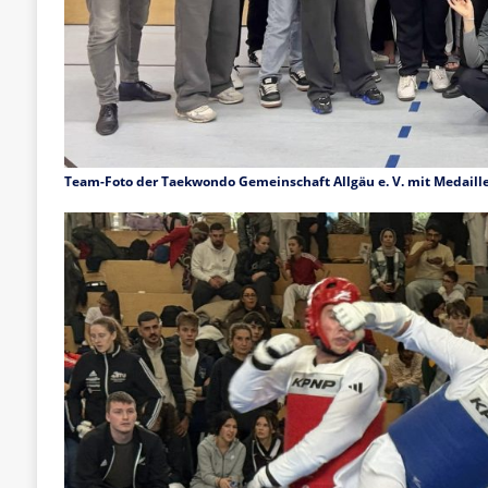
Team-Foto der Taekwondo Gemeinschaft Allgäu e. V. mit Medail