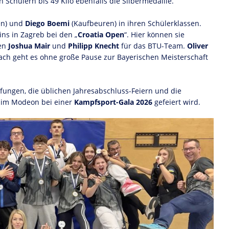
Schülern bis 49 Kilo ebenfalls die Silbermedaille.
en) und
Diego Boemi
(Kaufbeuren) in ihren Schülerklassen.
ns in Zagreb bei den „
Croatia Open
“. Hier können sie
ten
Joshua Mair
und
Philipp Knecht
für das BTU-Team.
Oliver
nach geht es ohne große Pause zur Bayerischen Meisterschaft
fungen, die üblichen Jahresabschluss-Feiern und die
6 im Modeon bei einer
Kampfsport-Gala 2026
gefeiert wird.