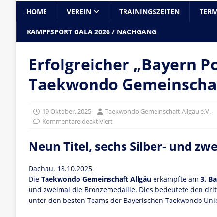
HOME
VEREIN
TRAININGSZEITEN
TERM
KAMPFSPORT GALA 2026 / NACHGANG
Erfolgreicher „Bayern Po
Taekwondo Gemeinschaf
19 Oktober, 2025
Taekwondo Gemeinschaft Allgäu e.V.
Kommentare deaktiviert
Neun Titel, sechs Silber- und zw
Dachau. 18.10.2025.
Die
Taekwondo Gemeinschaft Allgäu
erkämpfte am
3. B
und zweimal die Bronzemedaille. Dies bedeutete den drit
unter den besten Teams der Bayerischen Taekwondo Unio