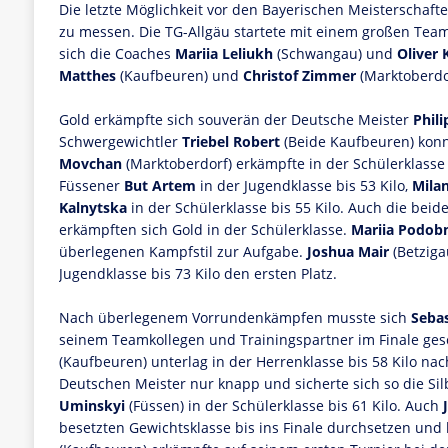
Die letzte Möglichkeit vor den Bayerischen Meisterschafte
zu messen. Die TG-Allgäu startete mit einem großen Te
sich die Coaches
Mariia Leliukh
(Schwangau) und
Oliver 
Matthes
(Kaufbeuren) und
Christof Zimmer
(Marktoberdo
Gold erkämpfte sich souverän der Deutsche Meister
Phil
Schwergewichtler
Triebel Robert
(Beide Kaufbeuren) konn
Movchan
(Marktoberdorf) erkämpfte in der Schülerklasse b
Füssener
But Artem
in der Jugendklasse bis 53 Kilo,
Mila
Kalnytska
in der Schülerklasse bis 55 Kilo. Auch die bei
erkämpften sich Gold in der Schülerklasse.
Mariia Podob
überlegenen Kampfstil zur Aufgabe.
Joshua Mair
(Betziga
Jugendklasse bis 73 Kilo den ersten Platz.
Nach überlegenem Vorrundenkämpfen musste sich
Sebas
seinem Teamkollegen und Trainingspartner im Finale ges
(Kaufbeuren) unterlag in der Herrenklasse bis 58 Kilo n
Deutschen Meister nur knapp und sicherte sich so die Sil
Uminskyi
(Füssen) in der Schülerklasse bis 61 Kilo. Auch
besetzten Gewichtsklasse bis ins Finale durchsetzen und b