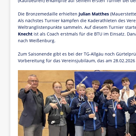
(Kaufbeuren) erkämpfte auf seinem ersten Turnier bei den 
Die Bronzemedaille erhielten
Julian Matthes
(Mauerstett
Als nächstes Turnier kämpfen die Kaderathleten des Verei
Weltranglistenpunkte sammeln. Auf diesem Turnier star
Knecht
ist als Coach erstmals für die BTU im Einsatz. Da
nach Weißenburg.
Zum Saisonende gibt es bei der TG-Allgäu noch Gürtelprü
Vorbereitung für das Vereinsjubiläum, das am 28.02.202