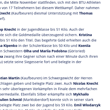
n, die Mitte November stattfinden, sich mit den BTU-Athleten
am von 17 Teilnehmern bei diesem Wettkampf. Daher nahmen
Knecht
(Kaufbeuren) diesmal Unterstützung mit
Thomas
rf).
ipp Knecht
in der Jugendklasse bis 51 Kilo. Auch der
te sich die Goldmedaille überzeugend sichern.
Kristina
is 51 Kilo den Titel. Das begehrte Gold erhielten auch die
na Kipenko
in der Schülerklasse bis 50 Kilo und
Kseniia
den Schwestern
Olha und Mariia Podobna
(Görisried)
na
zwang ihre Gegner schon nach einer Minute durch ihren
u) setzte seine Siegesserie fort und belegte in der
tian Martin
(Kaufbeuren) im Schwergewicht der Herren
chlagen geben und belegte Platz zwei. Auch
Nicolas Knecht
ach sehr überlegenen Vorkämpfen in Finale dem mehrfachen
bermedaille. Ebenfalls Silber erkämpfte sich
Mykhailo
Julien Schmid
(Marktoberdorf) konnte sich in seiner stark
elegte Platz zwei bei der Jugend bis 59 Kilo.
Emil Wlodarcyk