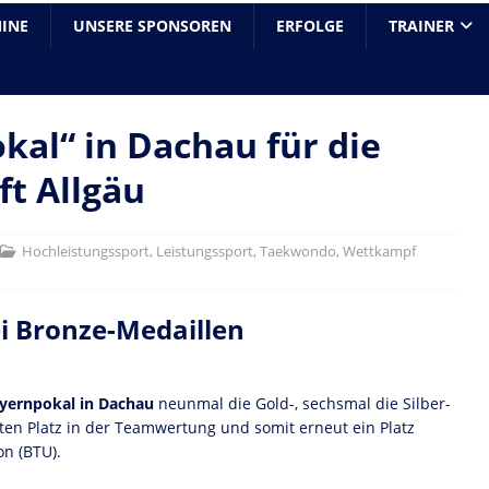
INE
UNSERE SPONSOREN
ERFOLGE
TRAINER
kal“ in Dachau für die
t Allgäu
Hochleistungssport
,
Leistungssport
,
Taekwondo
,
Wettkampf
ei Bronze-Medaillen
ayernpokal in Dachau
neunmal die Gold-, sechsmal die Silber-
ten Platz in der Teamwertung und somit erneut ein Platz
n (BTU).