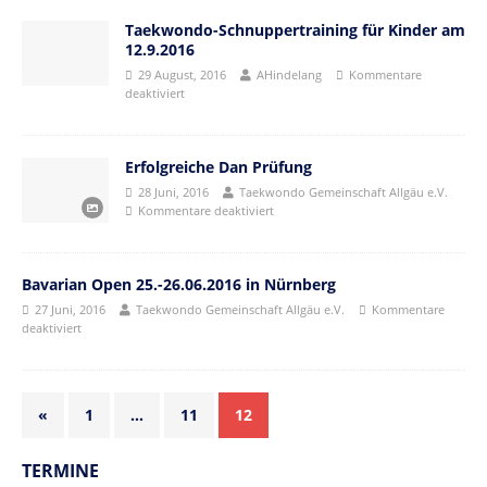
Taekwondo-Schnuppertraining für Kinder am
12.9.2016
29 August, 2016
AHindelang
Kommentare
deaktiviert
Erfolgreiche Dan Prüfung
28 Juni, 2016
Taekwondo Gemeinschaft Allgäu e.V.
Kommentare deaktiviert
Bavarian Open 25.-26.06.2016 in Nürnberg
27 Juni, 2016
Taekwondo Gemeinschaft Allgäu e.V.
Kommentare
deaktiviert
«
1
…
11
12
TERMINE