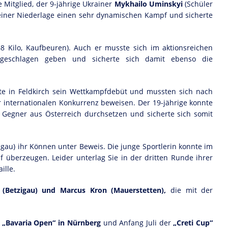
Mitglied, der 9-jährige Ukrainer
Mykhailo Uminskyi
(Schüler
z seiner Niederlage einen sehr dynamischen Kampf und sicherte
68 Kilo, Kaufbeuren). Auch er musste sich im aktionsreichen
geschlagen geben und sicherte sich damit ebenso die
tte in Feldkirch sein Wettkampfdebüt und mussten sich nach
 internationalen Konkurrenz beweisen. Der 19-jährige konnte
Gegner aus Österreich durchsetzen und sicherte sich somit
igau) ihr Können unter Beweis. Die junge Sportlerin konnte im
 überzeugen. Leider unterlag Sie in der dritten Runde ihrer
ille.
(Betzigau) und Marcus Kron (Mauerstetten),
die mit der
n
„Bavaria Open“ in Nürnberg
und Anfang Juli der
„Creti Cup“