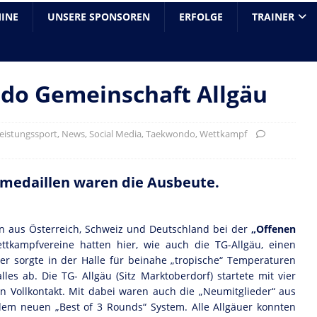
INE
UNSERE SPONSOREN
ERFOLGE
TRAINER
ndo Gemeinschaft Allgäu
eistungssport
,
News
,
Social Media
,
Taekwondo
,
Wettkampf
zemedaillen waren die Ausbeute.
rn aus Österreich, Schweiz und Deutschland bei der
„Offenen
ettkampfvereine hatten hier, wie auch die TG-Allgäu, einen
r sorgte in der Halle für beinahe „tropische“ Temperaturen
es ab. Die TG- Allgäu (Sitz Marktoberdorf) startete mit vier
n Vollkontakt. Mit dabei waren auch die „Neumitglieder“ aus
em neuen „Best of 3 Rounds“ System. Alle Allgäuer konnten