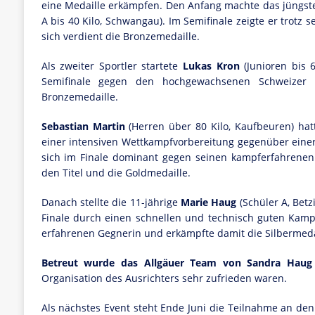
eine Medaille erkämpfen. Den Anfang machte das jüngste 
A bis 40 Kilo, Schwangau). Im Semifinale zeigte er trot
sich verdient die Bronzemedaille.
Als zweiter Sportler startete
Lukas Kron
(Junioren bis 
Semifinale gegen den hochgewachsenen Schweizer 
Bronzemedaille.
Sebastian Martin
(Herren über 80 Kilo, Kaufbeuren) ha
einer intensiven Wettkampfvorbereitung gegenüber einer
sich im Finale dominant gegen seinen kampferfahrenen 
den Titel und die Goldmedaille.
Danach stellte die 11-jährige
Marie Haug
(Schüler A, Betz
Finale durch einen schnellen und technisch guten Kampf
erfahrenen Gegnerin und erkämpfte damit die Silbermeda
Betreut wurde das Allgäuer Team von Sandra Haug 
Organisation des Ausrichters sehr zufrieden waren.
Als nächstes Event steht Ende Juni die Teilnahme an de