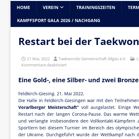
HOME
VEREIN
TRAININGSZEITEN
TERM
KAMPFSPORT GALA 2026 / NACHGANG
Restart bei der Taekwo
21 Mai, 2022
Taekwondo Gemeinschaft Allgäu e.V.
L
Kommentare deaktiviert
Eine Gold-, eine Silber- und zwei Bron
Feldkirch-Giesing. 21. Mai 2022.
Die Halle in Feldkirch-Giesingen war mit den Teilnehme
Vorarlberger Meisterschaft“
voll ausgelastet. Einige W
Restart nach der langen Corona-Pause. Das warme Wette
und verlangte insbesondere den Vollkontakt-Kämpfern all
Sportlern bei diesem Turnier im Bereich des olympische
der Ukraine. Durchgeführt wurde der Wettkampf nach d