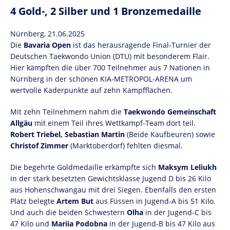
4 Gold-, 2 Silber und 1 Bronzemedaille
Nürnberg, 21.06.2025
Die
Bavaria Open
ist das herausragende Final-Turnier der
Deutschen Taekwondo Union (DTU) mit besonderem Flair.
Hier kämpften die über 700 Teilnehmer aus 7 Nationen in
Nürnberg in der schönen KIA-METROPOL-ARENA um
wertvolle Kaderpunkte auf zehn Kampfflächen.
Mit zehn Teilnehmern nahm die
Taekwondo Gemeinschaft
Allgäu
mit einem Teil ihres Wettkampf-Team dort teil.
Robert Triebel, Sebastian Martin
(Beide Kaufbeuren) sowie
Christof Zimmer
(Marktoberdorf) fehlten diesmal.
Die begehrte Goldmedaille erkämpfte sich
Maksym Leliukh
in der stark besetzten Gewichtsklasse Jugend D bis 26 Kilo
aus Hohenschwangau mit drei Siegen. Ebenfalls den ersten
Platz belegte
Artem But
aus Füssen in Jugend-A bis 51 Kilo.
Und auch die beiden Schwestern
Olha
in der Jugend-C bis
47 Kilo und
Mariia Podobna
in der Jugend-B bis 47 Kilo aus